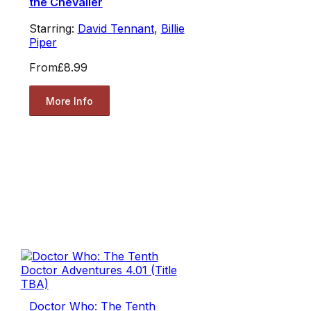
the Chevalier
Starring:
David Tennant
,
Billie
Piper
From
£8.99
More Info
Doctor Who: The Tenth