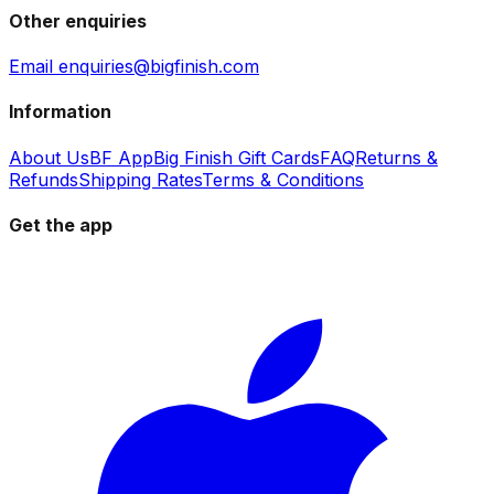
Other enquiries
Email enquiries@bigfinish.com
Information
About Us
BF App
Big Finish Gift Cards
FAQ
Returns &
Refunds
Shipping Rates
Terms & Conditions
Get the app