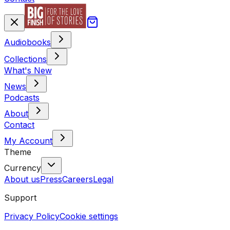
Audiobooks
Collections
What's New
News
Podcasts
About
Contact
My Account
Theme
Currency
About us
Press
Careers
Legal
Support
Privacy Policy
Cookie settings